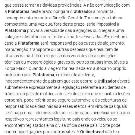
que possa tomar as devidas providências. A não comunicação com
a
Plataforma
neste prazo obrigará o
Utilizador
a provar tal
incumprimento perante a Direção-Geral do Turismo e/ou tribunal
competente, uma vez que, fora deste prazo, seria impossível à
Plataforma
provar a veracidade das alegações ou chegar a uma
solução satisfatória para todas as partes envolvidas. Em nenhum
caso a
Plataforma
será responsável pelos custos de alojamento,
manutenção, transporte ou outras despesas que resultem de
atrasos na partida ou regresso dos voos devido a condições
técnicas ou meteorológicas, greves ou outras causas imputáveis a
Força Maior. Quando a viagem for realizada em autocarro próprio
ou locado pela
Plataforma
, em caso de acidente,
independentemente do país em que este ocorra, o
Utilizador
deverá
submeter-se expressamente à legislação referente a acidentes de
trânsito do país de matrícula do veículo e, e no que respeita a lesões
corporais, pode referir-se ao seguro automóvel e às coberturas de
responsabilidade destinadas a esses efeitos, em virtude das quais
será paga uma indemnização aos lesados, aos beneficiários ou aos
respetivos representantes legais, no país onde os veículos se
encontrem registados e na divisa oficia desse país. O Site pode
conter hiperligações para outros sites. A
Onlinetravel
não tem