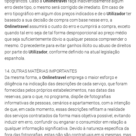
tipográficos. Caso a
Onlinetravel
faça inadvertidamente algum
erro deste tipo, o mesmo será corrigido de imediato. Em caso de
erro tipográfico em algum dos preços indicados e de o
Utilizador
ter
baseado a sua decisão de compra com base nesse erro, a
Onlinetravel
assumirá o custo do erro e cumprirá a compra, exceto
quando tal erro seja de tal forma desproporcional ao preço médio
que seja suficientemente óbvio a qualquer pessoa compreender o
mesmo. O precedente para evitar ganhos ilícito ou abuso de direitos
por parte do
Utilizador
, conforme definido na atual legislação
espanhola.
14. OUTRAS MATÉRIAS IMPORTANTES
Da mesma forma, a
Onlinetravel
emprega o maior esforço e
diligência na indicação das descrições de cada serviço, que foram
fornecidas pelos próprios estabelecimentos, nas datas das
reservas, para o que, no programa, dispõe de fotografias
informativas de pessoas, cenários e apartamentos, com a intenção
de que, em cada momento, essas descrições reflitam a realidade
dos serviços contratados da forma mais objetiva possível, evitando
induzir em erro, confundir ou enganar o consumidor em relação a
qualquer informação significativa. Devido à natureza específica da
fora das fotografias, estas não são contratuais em si mesmas, mas