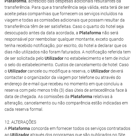
Plataforma
, acrescido das despesas adicionais resultantes da
transferência. Para que a transferência seja válida, esta terá de ser
aceite pelas companhias que fornecem os serviços incluídos na
viagem e todas as comissões adicionais que possam resultar da
transferência têm de ser satisfeitas. Caso o quarto do hotel seja
desocupado antes da data acordada, a
Plataforma
não será
responsável por reembolsar qualquer montante, exceto quando
tenha recebido notificação, por escrito, do hotel a declarar que os
dias não utilizados não foram faturados. A notificação referida tem
de ser solicitada pelo
Utilizador
no estabelecimento e tem de incluir
o selo do estabelecimento. Custos de cancelamento de hotel: Caso
o
Utilizador
cancele ou modifique a reserva, o
Utilizador
deverá
contactar o organizador da viagem por telefone ou através do
endereço de e-mail que recebeu no momento em que concluiu a
reserva com pelo menos três (3) dias úteis de antecedência face à
data de chegada. As comissões da
Plataforma
relativas à
alteração, cancelamento ou não comparência estão indicadas em
cada reserva formal.
12. ALTERAÇÕES
A
Plataforma
concorda em fornecer todos os serviços contratados
ao
Utilizador
através dos programas que são publicados no Site,