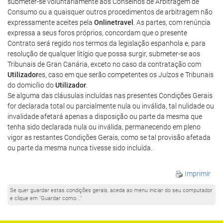
submeter-se voluntariamente aos Conselhos de Arbitragem de
Consumo ou a quaisquer outros procedimentos de arbitragem não
expressamente aceites pela
Onlinetravel
. As partes, com renúncia
expressa a seus foros próprios, concordam que o presente
Contrato será regido nos termos da legislação espanhola e, para
resolução de qualquer litígio que possa surgir, submeter-se aos
Tribunais de Gran Canária, exceto no caso da contratação com
Utilizador
es, caso em que serão competentes os Juízos e Tribunais
do domicílio do
Utilizador
.
Se alguma das cláusulas incluídas nas presentes Condições Gerais
for declarada total ou parcialmente nula ou inválida, tal nulidade ou
invalidade afetará apenas a disposição ou parte da mesma que
tenha sido declarada nula ou inválida, permanecendo em pleno
vigor as restantes Condições Gerais, como se tal provisão afetada
ou parte da mesma nunca tivesse sido incluída.
Imprimir
Se quer guardar estas condições gerais, aceda ao menu iniciar do seu computador
e clique em "Guardar como..."