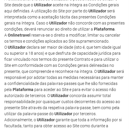
Site desde que o
Utilizador
aceite na íntegra as Condições gerais
aqui definidas. A utilização do Site por parte do
Utilizador
será
interpretada como a aceitação tácita das presentes Condições
gerais na íntegra. Caso o
Utilizador
não concorde com as presentes
condições, deverá renunciar ao direito de utilizar a
Plataforma
.
A
Onlinetravel
reserva-se o direito a modificar, limitar ou cancelar
os termos e condições aplicados ao Site supramencionado.
O
Utilizador
declara ser maior de idade (isto é, que tem idade igual
ou superior a 18 anos) e que desfruta de capacidade jurídica para
ficar vinculado nos termos do presente Contrato e para utilizar o
Site em conformidade com as Condições gerais delineadas no
presente, que compreende e reconhece na íntegra. O
Utilizador
será
responsável por adotar todas as medidas necessárias para manter
a confidencialidade das palavras-passes que lhe são fornecidas
pela
Plataforma
para aceder ao Site e para evitar o acesso não
autorizado de terceiros. O
Utilizador
concorda assumir total
responsabilidade por quaisquer custos decorrentes do acesso ao
presente Site através da respetiva palavra-passe, bem como pela
utilizar da palavra-passe do
Utilizador
por terceiros.
Adicionalmente, o
Utilizador
garante que toda a informação por si
facultada, tanto para obter acesso ao Site como durante a