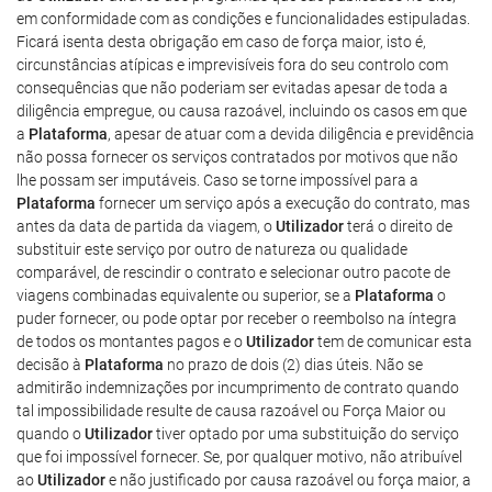
em conformidade com as condições e funcionalidades estipuladas.
Ficará isenta desta obrigação em caso de força maior, isto é,
circunstâncias atípicas e imprevisíveis fora do seu controlo com
consequências que não poderiam ser evitadas apesar de toda a
diligência empregue, ou causa razoável, incluindo os casos em que
a
Plataforma
, apesar de atuar com a devida diligência e previdência
não possa fornecer os serviços contratados por motivos que não
lhe possam ser imputáveis. Caso se torne impossível para a
Plataforma
fornecer um serviço após a execução do contrato, mas
antes da data de partida da viagem, o
Utilizador
terá o direito de
substituir este serviço por outro de natureza ou qualidade
comparável, de rescindir o contrato e selecionar outro pacote de
viagens combinadas equivalente ou superior, se a
Plataforma
o
puder fornecer, ou pode optar por receber o reembolso na íntegra
de todos os montantes pagos e o
Utilizador
tem de comunicar esta
decisão à
Plataforma
no prazo de dois (2) dias úteis. Não se
admitirão indemnizações por incumprimento de contrato quando
tal impossibilidade resulte de causa razoável ou Força Maior ou
quando o
Utilizador
tiver optado por uma substituição do serviço
que foi impossível fornecer. Se, por qualquer motivo, não atribuível
ao
Utilizador
e não justificado por causa razoável ou força maior, a