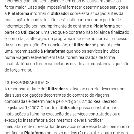
indemnização não será aplicável em caso de causa razoável ou
força maior. Caso seja impossível fornecer determinados serviços e
a
Plataforma
informar o
Utilizador
sobre esta situação antes da
finalização do contrato, não será justificado nenhum pedido de
indemnização por incumprimento de contrato à
Plataforma
por
parte do
Utilizador
, uma vez que o contrato não foi ainda finalizado
e, como tal, a alteração do programa insere-se no normal processo
da sua negociação. Em conclusão, o
Utilizador
só poderá pedir
uma indemnização à
Plataforma
quando os serviços incluídos
numa viagem estiverem em falta, forem realizados de forma
insatisfatória ou forem cancelados devido a circunstâncias que não
de força maior.
13. RESPONSABILIDADE
A responsabilidade do
Utilizador
relativa ao correto desempenho
das suas obrigações decorrentes do contrato de viagens
combinadas é determinada pelo Artigo 162.º do Real Decreto
Legislativo 1/2007. Quando o
Utilizador
possa constatar nas
instalações a falha na execução dos serviços contratados ou a
execução insatisfatória dos mesmos, deverá notificar
imediatamente o prestador de serviços sobre esse facto, bem como
notificar a
Plataforma
no prazo de dois (2) dias úteis, para que para