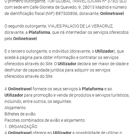
O primeiro outorgante, TOR GLOBAL TRAVEL (CICMA nº 3750) SLU
com sede em Calle Glorieta de Quevedo, 9, 28015 Madrid e número
de identificação fiscal (NIF) B87500856, doravante,
Onlinetravel
.
O segundo outorgante, VIAJES PALACIO DE LA VERACRUZ,
doravante, a
Plataforma
, que irá intermediar os serviços oferecidos
pela
Onlinetravel
.
E o terceiro outorgante, o indivíduo (doravante, o
Utilizador
), que
acede à página para obter informação e contratar os serviços
oferecidos através do Site. O
Utilizador
declara ser maior de idade e
desfrutar de capacidade jurídica para adquirir os serviços
oferecidos através do Site.
A
Onlinetravel
fornece os seus serviços à
Plataforma
e ao
Utilizador
para promoção e venda de produtos e serviços turísticos,
incluindo, entre outros, os seguintes:
Alojamento
Bilhetes de avião
Pacotes combinados de avião e alojamento
1. ORGANIZAÇÃO
A
Onlinetravel
oferece ao
Utilizador
a possibilidade de utilizar o