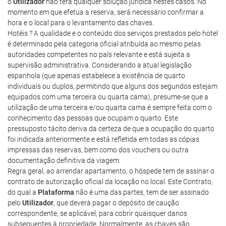
o
Utilizador
não terá qualquer solução jurídica nestes casos. No
momento em que efetua a reserva, será necessário confirmar a
hora e o local para o levantamento das chaves.
Hotéis ? A qualidade e o conteúdo dos serviços prestados pelo hotel
é determinado pela categoria oficial atribuída ao mesmo pelas
autoridades competentes no país relevante e está sujeita a
supervisão administrativa. Considerando a atual legislação
espanhola (que apenas estabelece a existência de quarto
individuais ou duplos, permitindo que alguns dos segundos estejam
equipados com uma terceira ou quarta cama), presume-se que a
utilização de uma terceira e/ou quarta cama é sempre feita com o
conhecimento das pessoas que ocupam o quarto. Este
pressuposto tácito deriva da certeza de que a ocupação do quarto
foi indicada anteriormente e está refletida em todas as cópias
impressas das reservas, bem como dos vouchers ou outra
documentação definitiva da viagem.
Regra geral, ao arrendar apartamento, o hóspede tem de assinar o
contrato de autorização oficial da locação no local. Este Contrato,
do qual a
Plataforma
não é uma das partes, tem de ser assinado
pelo
Utilizador
, que deverá pagar o depósito de caução
correspondente, se aplicável, para cobrir quaisquer danos
subsequentes à propriedade. Normalmente, as chaves são