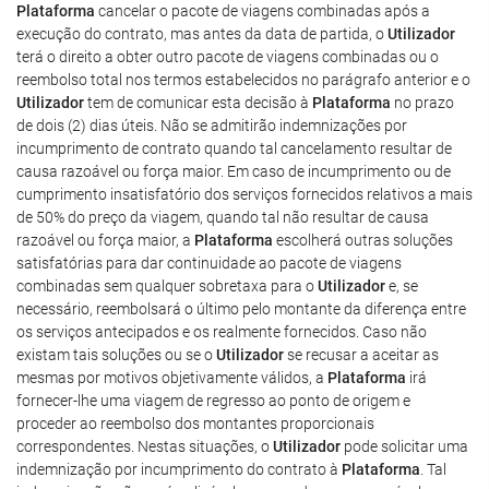
Plataforma
cancelar o pacote de viagens combinadas após a
execução do contrato, mas antes da data de partida, o
Utilizador
terá o direito a obter outro pacote de viagens combinadas ou o
reembolso total nos termos estabelecidos no parágrafo anterior e o
Utilizador
tem de comunicar esta decisão à
Plataforma
no prazo
de dois (2) dias úteis. Não se admitirão indemnizações por
incumprimento de contrato quando tal cancelamento resultar de
causa razoável ou força maior. Em caso de incumprimento ou de
cumprimento insatisfatório dos serviços fornecidos relativos a mais
de 50% do preço da viagem, quando tal não resultar de causa
razoável ou força maior, a
Plataforma
escolherá outras soluções
satisfatórias para dar continuidade ao pacote de viagens
combinadas sem qualquer sobretaxa para o
Utilizador
e, se
necessário, reembolsará o último pelo montante da diferença entre
os serviços antecipados e os realmente fornecidos. Caso não
existam tais soluções ou se o
Utilizador
se recusar a aceitar as
mesmas por motivos objetivamente válidos, a
Plataforma
irá
fornecer-lhe uma viagem de regresso ao ponto de origem e
proceder ao reembolso dos montantes proporcionais
correspondentes. Nestas situações, o
Utilizador
pode solicitar uma
indemnização por incumprimento do contrato à
Plataforma
. Tal