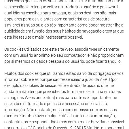
úteis como quais são os sus dados para iniciar automaticamente a
sua sessão sem ter que voltar a introduzir o usuário e password,
qual idioma escolheu para navegar, quais os destinos são mais
populares para os viajantes com características de procura
similares às suas ou algo tão importante como poder mostrar-lhe a
publicidade em função dos seus hábitos de navegação e tentar que
esta lhe resulte o mais interessante possível.
Os cookies utilizados por este site Web, associam-se unicamente
com um usuário anónimo e o seu computador, e não proporcionam
por si mesmos os dados pessoais do usuário, pode ficar tranquilo!
Muitos dos cookies que utilizamos estão salvo da obrigação de vos
informar sobre eles porque são “essenciais” a juízo da AEPD (por
exemplo os cookies de sessão e de entrada de usuário que lhe
ajudam a não ter que preencher os formulários em linha em todas
as páginas Webs onde atua) mas para outros é importante que
esteja bem informado e por isso é necessário que leia esta
informação. Não obstante, nosso compromisso com os nossos
clientes é total: se tiver qualquer dúvida ao ler esta informação,
contacte-nos e responder-lhe-emos com a maior brevidade possível:
por correio a C/ Glorieta de Quevedo, 9, 28015 Madrid, ou por e-mail