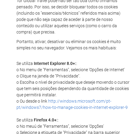
Tor Global Travel pode não ser tão boa como tínhamos
pensado. Por isso, se decidir bloquear todos os cookies
(incluindo os "essenciais/técnicos" referidos mais acima)
pode que não seja capaz de aceder à parte de nosso
conteúdo ou utilizar aqueles serviços (como o carro da
compra) que precisa.
Portanto, ativar, desativar ou eliminar os cookies é muito
simples no seu navegador. Vejamos os mais habituais:
Se utiliza
Internet Explorer 8.0+:
:
o No menu de "Ferramentas", selecione 'Opções de Internet'
o Clique na janela de "Privacidade".
o Escolha o nível de privacidade que deseje movendo o cursor
que tem seis posições dependendo da quantidade de cookies
que permitirá instalar.
o Ou desde o link
http://windows.microsoft.com/pt-
pt/windows7/how-to-manage-cookies-in-internet-explorer-9
Se utiliza
Firefox 4.0+:
:
o No meuú de "Ferramentas", selecione 'Opções'
o Selecione a etiqueta de "Privacidade" na barra superior