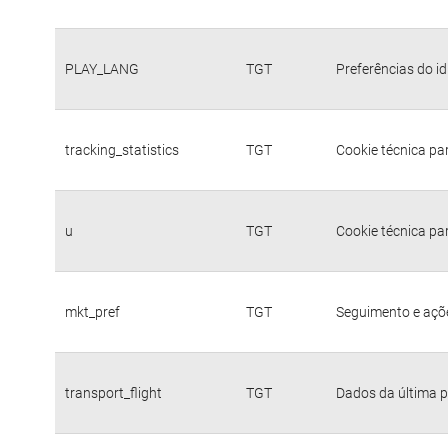
PLAY_LANG
TGT
Preferências do i
tracking_statistics
TGT
Cookie técnica pa
u
TGT
Cookie técnica pa
mkt_pref
TGT
Seguimento e açõe
transport_flight
TGT
Dados da última p