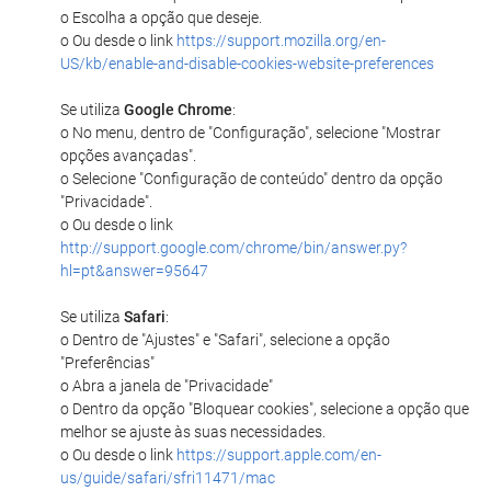
o Escolha a opção que deseje.
o Ou desde o link
https://support.mozilla.org/en-
US/kb/enable-and-disable-cookies-website-preferences
Se utiliza
Google Chrome
:
o No menu, dentro de "Configuração", selecione "Mostrar
opções avançadas".
o Selecione "Configuração de conteúdo" dentro da opção
"Privacidade".
o Ou desde o link
http://support.google.com/chrome/bin/answer.py?
hl=pt&answer=95647
Se utiliza
Safari
:
o Dentro de "Ajustes" e "Safari", selecione a opção
"Preferências"
o Abra a janela de "Privacidade"
o Dentro da opção "Bloquear cookies", selecione a opção que
melhor se ajuste às suas necessidades.
o Ou desde o link
https://support.apple.com/en-
us/guide/safari/sfri11471/mac