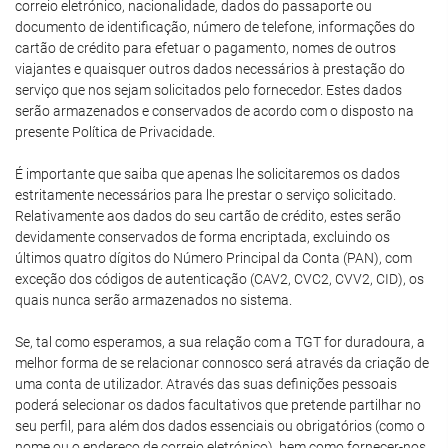
correio eletrónico, nacionalidade, dados do passaporte ou
documento de identificação, número de telefone, informações do
cartão de crédito para efetuar o pagamento, nomes de outros
viajantes e quaisquer outros dados necessários à prestação do
serviço que nos sejam solicitados pelo fornecedor. Estes dados
serão armazenados e conservados de acordo com o disposto na
presente Política de Privacidade.
É importante que saiba que apenas lhe solicitaremos os dados
estritamente necessários para lhe prestar o serviço solicitado.
Relativamente aos dados do seu cartão de crédito, estes serão
devidamente conservados de forma encriptada, excluindo os
últimos quatro dígitos do Número Principal da Conta (PAN), com
exceção dos códigos de autenticação (CAV2, CVC2, CVV2, CID), os
quais nunca serão armazenados no sistema.
Se, tal como esperamos, a sua relação com a TGT for duradoura, a
melhor forma de se relacionar connosco será através da criação de
uma conta de utilizador. Através das suas definições pessoais
poderá selecionar os dados facultativos que pretende partilhar no
seu perfil, para além dos dados essenciais ou obrigatórios (como o
nome ou o endereço de correio eletrónico), bem como fornecer-nos