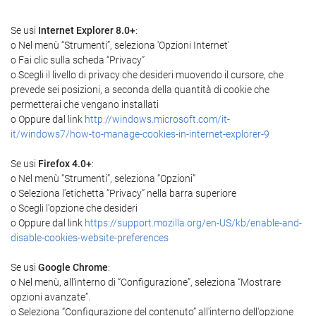
Se usi
Internet Explorer 8.0+
:
o Nel menù “Strumenti”, seleziona 'Opzioni Internet'
o Fai clic sulla scheda “Privacy”
o Scegli il livello di privacy che desideri muovendo il cursore, che
prevede sei posizioni, a seconda della quantità di cookie che
permetterai che vengano installati
o Oppure dal link
http://windows.microsoft.com/it-
it/windows7/how-to-manage-cookies-in-internet-explorer-9
Se usi
Firefox 4.0+
:
o Nel menù “Strumenti”, seleziona “Opzioni”
o Seleziona l'etichetta “Privacy” nella barra superiore
o Scegli l'opzione che desideri
o Oppure dal link
https://support.mozilla.org/en-US/kb/enable-and-
disable-cookies-website-preferences
Se usi
Google Chrome
:
o Nel menù, all'interno di “Configurazione”, seleziona “Mostrare
opzioni avanzate”.
o Seleziona “Configurazione del contenuto” all'interno dell'opzione