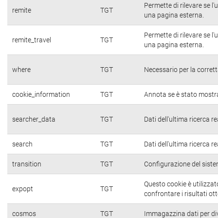
Permette di rilevare se l
remite
TGT
una pagina esterna.
Permette di rilevare se l
remite_travel
TGT
una pagina esterna.
where
TGT
Necessario per la corrett
cookie_information
TGT
Annota se è stato mostrato
searcher_data
TGT
Dati dell'ultima ricerca r
search
TGT
Dati dell'ultima ricerca r
transition
TGT
Configurazione del sist
Questo cookie è utilizza
expopt
TGT
confrontare i risultati ot
cosmos
TGT
Immagazzina dati per divid