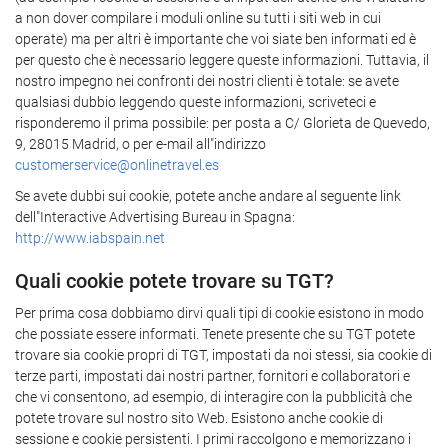
a non dover compilare i moduli online su tutti i siti web in cui
operate) ma per altri è importante che voi siate ben informati ed è
per questo che è necessario leggere queste informazioni. Tuttavia, il
nostro impegno nei confronti dei nostri clienti è totale: se avete
qualsiasi dubbio leggendo queste informazioni, scriveteci e
risponderemo il prima possibile: per posta a C/ Glorieta de Quevedo,
9, 28015 Madrid, o per e-mail all"indirizzo
customerservice@onlinetravel.es
Se avete dubbi sui cookie, potete anche andare al seguente link
dell"Interactive Advertising Bureau in Spagna:
http://www.iabspain.net
Quali cookie potete trovare su TGT?
Per prima cosa dobbiamo dirvi quali tipi di cookie esistono in modo
che possiate essere informati. Tenete presente che su TGT potete
trovare sia cookie propri di TGT, impostati da noi stessi, sia cookie di
terze parti, impostati dai nostri partner, fornitori e collaboratori e
che vi consentono, ad esempio, di interagire con la pubblicità che
potete trovare sul nostro sito Web. Esistono anche cookie di
sessione e cookie persistenti. I primi raccolgono e memorizzano i