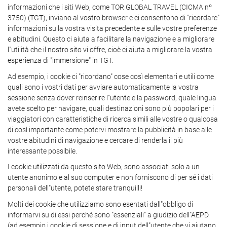
informazioni che i siti Web, come TOR GLOBAL TRAVEL (CICMA nº
3750) (TGT), inviano al vostro browser e ci consentono di "ricordare"
informazioni sulla vostra visita precedente e sulle vostre preferenze
e abitudini. Questo ci aiuta a facilitare la navigazione e a migliorare
l"utilità che il nostro sito vi offre, cioè ci aiuta a migliorare la vostra
esperienza di "immersione" in TGT.
Ad esempio, i cookie ci "ricordano" cose così elementari e utili come
quali sono i vostri dati per avviare automaticamente la vostra
sessione senza dover reinserire l"utente e la password, quale lingua
avete scelto per navigare, quali destinazioni sono più popolari per i
viaggiatori con caratteristiche di ricerca simili alle vostre o qualcosa
di così importante come potervi mostrare la pubblicità in base alle
vostre abitudini di navigazione e cercare di renderla il più
interessante possibile.
I cookie utilizzati da questo sito Web, sono associati solo a un
utente anonimo e al suo computer e non forniscono di per sé i dati
personali dell"utente, potete stare tranquilli!
Molti dei cookie che utilizziamo sono esentati dall"obbligo di
informarvi su di essi perché sono "essenziali" a giudizio dell"AEPD
(ad esempio i cookie di sessione e di input dell"utente che vi aiutano