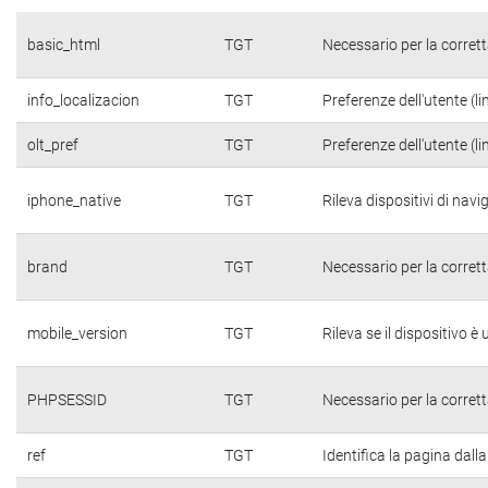
basic_html
TGT
Necessario per la corrett
info_localizacion
TGT
Preferenze dell'utente (li
olt_pref
TGT
Preferenze dell'utente (li
iphone_native
TGT
Rileva dispositivi di nav
brand
TGT
Necessario per la corrett
mobile_version
TGT
Rileva se il dispositivo è 
PHPSESSID
TGT
Necessario per la corrett
ref
TGT
Identifica la pagina dalla