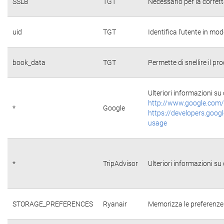
SSLB
TGT
Necessario per la corrett
uid
TGT
Identifica l'utente in m
book_data
TGT
Permette di snellire il pr
Ulteriori informazioni su 
http://www.google.com/
*
Google
https://developers.googl
usage
*
TripAdvisor
Ulteriori informazioni su 
STORAGE_PREFERENCES
Ryanair
Memorizza le preferenze 