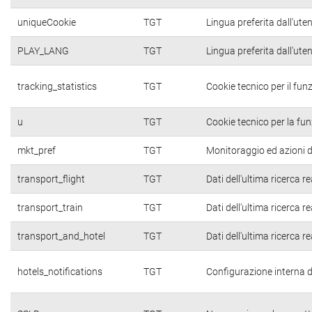
uniqueCookie
TGT
Lingua preferita dall'ute
PLAY_LANG
TGT
Lingua preferita dall'ute
tracking_statistics
TGT
Cookie tecnico per il fu
u
TGT
Cookie tecnico per la fun
mkt_pref
TGT
Monitoraggio ed azioni d
transport_flight
TGT
Dati dell'ultima ricerca r
transport_train
TGT
Dati dell'ultima ricerca r
transport_and_hotel
TGT
Dati dell'ultima ricerca r
hotels_notifications
TGT
Configurazione interna d