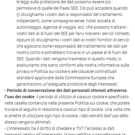
le leggi sulla protezione dei dati possono essere più
permissive di quelle dei Paesi SEE. Ciò può accadere quando:
(i) divulghiamo i vostri dati a responsabili del trattamento
indipendenti, come compagnie aeree, hotel, società di
autonoleggio, agenzie di viaggio, ecc. che possono trattare i
vostri dati al di fuori del SEE per farvi ricevere i servizi richiesti;
oppure (ii) divulghiamo i vostri dati ai nostri fornitori di servizi
che agiscono come responsabili del trattamento dei dati per
nostro conto e potrebbero trovarsi in un paese al di fuori del
SEE. Quando i dati vengono trasmessi in questo modo, ci
assicuriamo che siano conformi alla nostra Informativa sulla
privacy e Politica sui cookie e alle clausole contrattuali
standard approvate dalla Commissione Europea che
garantiscono un"adeguata protezione degli interessati.
- Periodo di conservazione dei dati personali ottenuti attraverso
l"uso dei cookie
: il periodo di utilizzo di ciascun cookie è specificato
nella casella contenuta nella presente Politica sui cookie, che potete
trovare di seguito in relazione a ciascun tipo di cookie. Una volta che
si smette di utilizzare ogni tipo di cookie, i dati estratti dall"uso dello
stesso vengono eliminati.
- L"interessato ha il diritto di chiedere a TGT l"accesso ai dati
personali relativi all"interessato, la loro rettifica o cancellazione, la