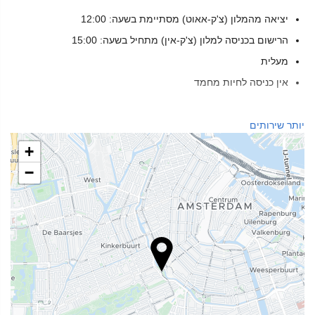
יציאה מהמלון (צ'ק-אאוט) מסתיימת בשעה: 12:00
הרישום בכניסה למלון (צ'ק-אין) מתחיל בשעה: 15:00
מעלית
אין כניסה לחיות מחמד
שירותי קבלה
יותר שירותים
דלפק קבלה 24 שעות ביממה
+
אחסון מטען
−
מזון ומשקאות
מסעדת א־לה־קארט
בר
מתקנים לעסקים
מרכז עסקים