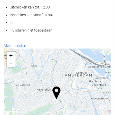
Uitchecken kan tot: 12:00
Inchecken kan vanaf: 15:00
Lift
Huisdieren niet toegestaan
Receptiediensten
Meer diensten
24-uursreceptie
+
Bagageopslag
−
Eten en drinken
À-la-carterestaurant
Bar
Zakelijke voorzieningen
Business centre