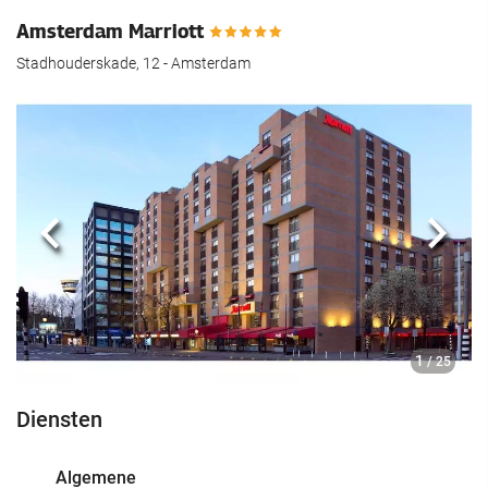
Amsterdam Marriott
Stadhouderskade, 12 - Amsterdam
Vorige
Volg
1
/ 25
Diensten
Algemene