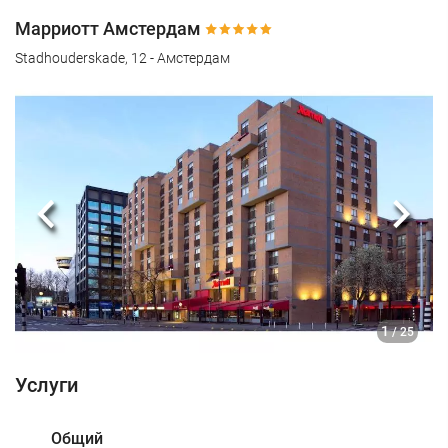
Марриотт Амстердам
Stadhouderskade, 12 - Амстердам
Предыдущий
Сле
1
/ 25
Услуги
Общий