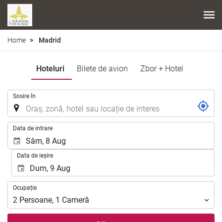
Home
Madrid
Hoteluri
Bilete de avion
Zbor + Hotel
.
Sosire în
.
Data de intrare
Data de ieșire
Ocupație
Ocupație
2
Persoane
,
1
Cameră