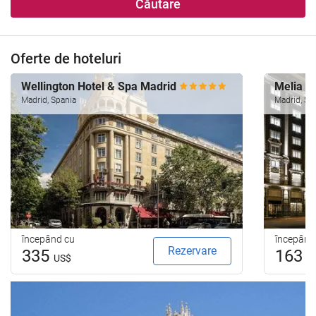
Căutare
Oferte de hoteluri
Wellington Hotel & Spa Madrid
Melia M
Madrid, Spania
Madrid, Sp
începând cu
începând
Rezervare
335
163
US$
U