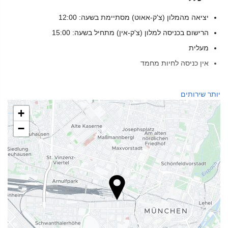
יציאה מהמלון (צ'ק-אאוט) מסתיימת בשעה: 12:00
הרישום בכניסה למלון (צ'ק-אין) מתחיל בשעה: 15:00
מעלית
אין כניסה לחיות מחמד
בריאות
יותר שירותים
ספא
+
חמאם
−
סאונה
מכון כושר
שירותי קבלה
דלפק קבלה 24 שעות ביממה
אחסון מטען