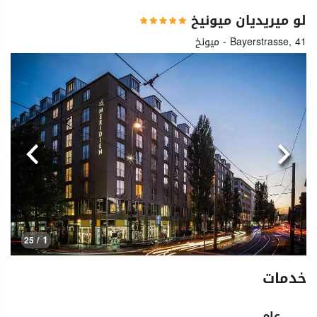
لو ميريديان ميونيخ
Bayerstrasse, 41 - ميونخ
السابق
التالي
1
/ 25
خدمات
عام