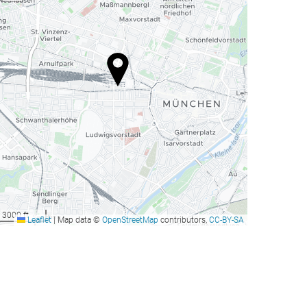
3000 ft
Leaflet
|
Map data ©
OpenStreetMap
contributors,
CC-BY-SA