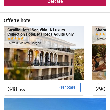
Cercare
Offerte hotel
Castillo Hotel Son Vida, A Luxury
Sherato
Collection Hotel, Mallorca Adults Only
Palma di M
Palma di Maiorca, Spagna
da
da
Prenotare
348
290
US$
U