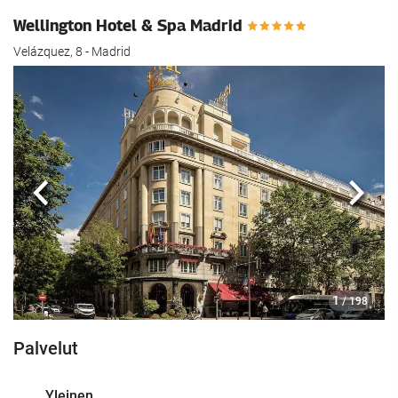
Wellington Hotel & Spa Madrid
Velázquez, 8 - Madrid
Edellinen
Seur
1
/ 198
Palvelut
Yleinen