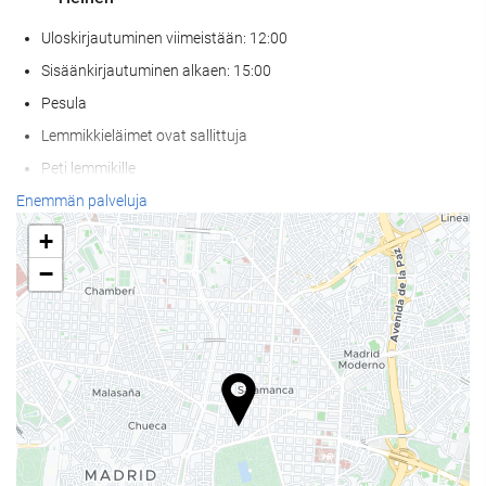
Uloskirjautuminen viimeistään: 12:00
Sisäänkirjautuminen alkaen: 15:00
Pesula
Lemmikkieläimet ovat sallittuja
Peti lemmikille
Ruokakuppi lemmikille
Enemmän palveluja
Ilmastoitu
+
Lämmitys
−
Hissi
Huoneissa tupakointi kielletty
Kaikki tilat savuttomia (julkiset ja yksityiset)
Äänieristys huoneissa
Wellness