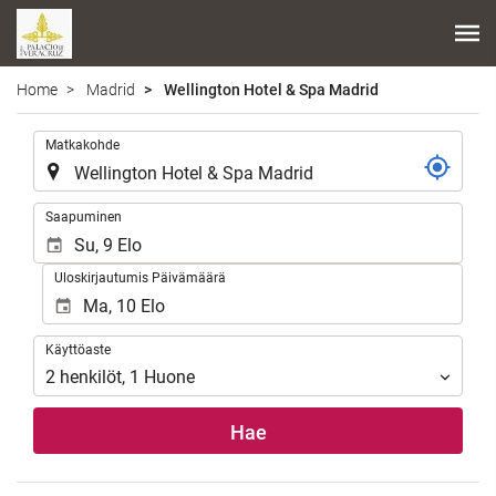
Home
Madrid
Wellington Hotel & Spa Madrid
.
Matkakohde
.
Saapuminen
Uloskirjautumis Päivämäärä
Käyttöaste
Käyttöaste
2
henkilöt
,
1
Huone
Hae