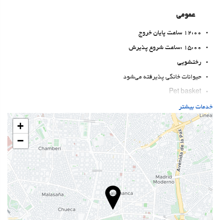
عمومی
12:00 ساعت پایان خروج
15:00 :ساعت شروع پذیرش
رختشویی
حیوانات خانگی پذیرفته می‌شود
Pet basket
Pet bowls
خدمات بیشتر
تهویه
+
سیستم گرمایشی
−
آسانسور
اتاق‌های غیرسیگاری‌ها
All Spaces Non-Smoking (public and private)
اتاقهای ضد صدا