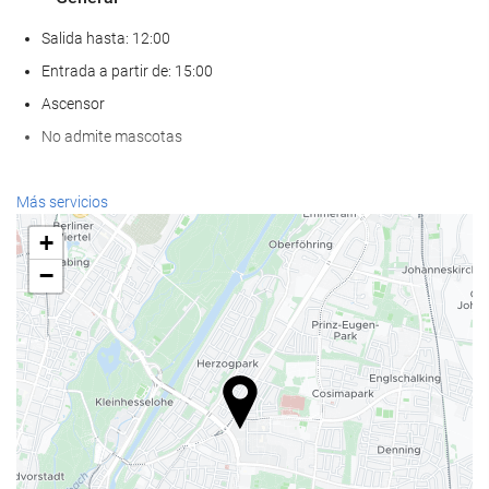
Salida hasta: 12:00
Entrada a partir de: 15:00
Ascensor
No admite mascotas
Bienestar
Más servicios
Spa
+
Hammam
−
Sauna
Gimnasio
Comida y bebida
Restaurante a la carta
Bar