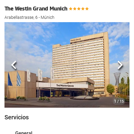
hotel.
The Westin Grand Munich
Arabellastrasse, 6 - Múnich
Anterior
Sigui
1
/ 15
Servicios
General