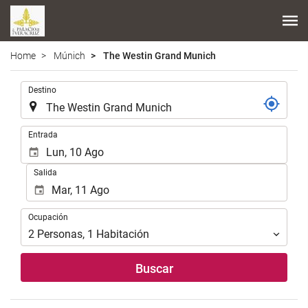
Home
Múnich
The Westin Grand Munich
Introduzca
Destino
el
lugar
de
Introduzca
Entrada
destino
las
en
fechas
Salida
el
de
que
inicio
realizar
y
Ocupación
la
Ocupación
fin
búsqueda
para
2
Personas
,
1
Habitación
de
realizar
su
la
Buscar
alojamiento..
búsqueda
de
su