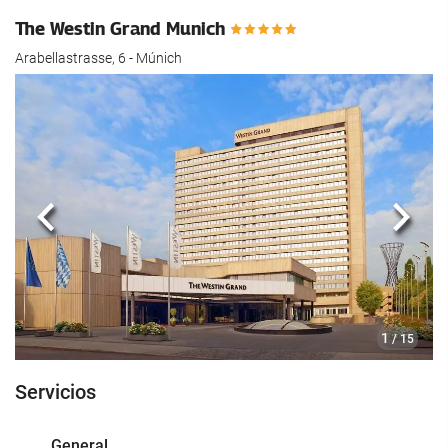
The Westin Grand Munich
Arabellastrasse, 6 - Múnich
Anterior
Sigui
1
/ 15
Servicios
General