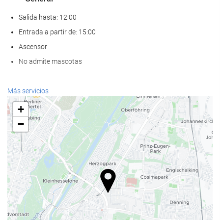
Salida hasta: 12:00
Entrada a partir de: 15:00
Ascensor
No admite mascotas
Bienestar
Más servicios
Spa
+
Hammam
−
Sauna
Gimnasio
Comida y bebida
Restaurante a la carta
Bar