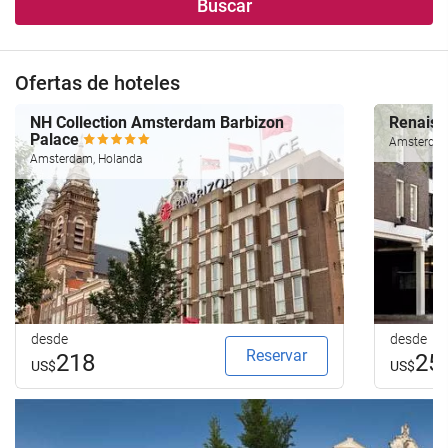
Buscar
Ofertas de hoteles
NH Collection Amsterdam Barbizon
Renais
Palace
Amsterdam
Amsterdam, Holanda
desde
desde
Reservar
218
25
US$
US$